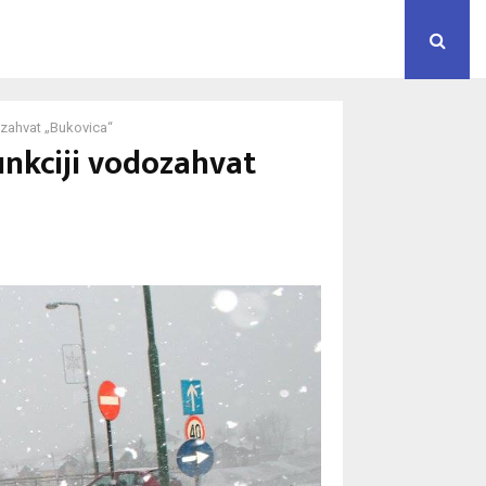
ozahvat „Bukovica“
unkciji vodozahvat