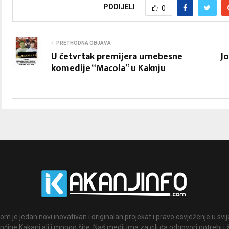
PODIJELI
0
PRETHODNA OBJAVA
U četvrtak premijera urnebesne
Jo
komedije “Macola” u Kaknju
om je jedan novi inovativan i originalan projekat i pravo osvježenje u svi
ćine Kakanj ali i mnogo šire. Naš medij ima za cilj da odgovori potrebi i 