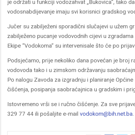
je održati u funkciji vodozahvat „Bukovica“, tako da
vodosnabdijevanje imaju svi korisnici gradskog v
Jučer su zabilježeni sporadični slučajevi u užem 
zabilježeno pucanje vodovodnih cijevi u zgradama 
Ekipe “Vodokoma” su intervenisale što će po prijava
Podsjećamo, prije nekoliko dana povećan je broj ra
vodovoda tako i u zimskom održavanju saobraćajnic
Po nalogu Zavoda za izgradnju i planiranje Općine 
čišćenja, posipanja saobraćajnica u gradskim i pr
Istovremeno vrši se i ručno čišćenje. Za sve prija
329 77 44 ili pošaljite e-mail
vodokom@bih.net.ba
.