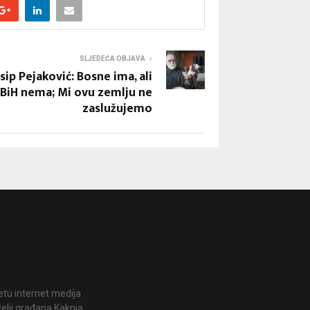
SLJEDEĆA OBJAVA
sip Pejaković: Bosne ima, ali
BiH nema; Mi ovu zemlju ne
zaslužujemo
jetu internet medija
želji građana Kaknja