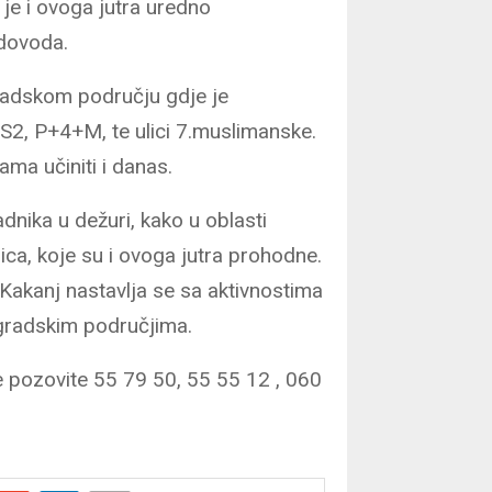
 je i ovoga jutra uredno
odovoda.
gradskom području gdje je
S2, P+4+M, te ulici 7.muslimanske.
ma učiniti i danas.
dnika u dežuri, kako u oblasti
a, koje su i ovoga jutra prohodne.
Kakanj nastavlja se sa aktivnostima
igradskim područjima.
ve pozovite 55 79 50, 55 55 12 , 060