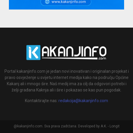
Portal kakanjinfo.com je jedan novi inovativan i originalan projekat i
pravo osvježenje u svijetu internet medija kako na području Općine
Kakanj ali i mnogo šire. Naš medij ima za cilj da odgovori potrebi i
želji građana Kaknja ali i šire i pokazao se kao pun pogodak.
Kontaktirajte nas:
redakcija@kakanjinfo.com
@kakanjinfo.com. Sva prava zadržana. Developed by A.K. - Longit