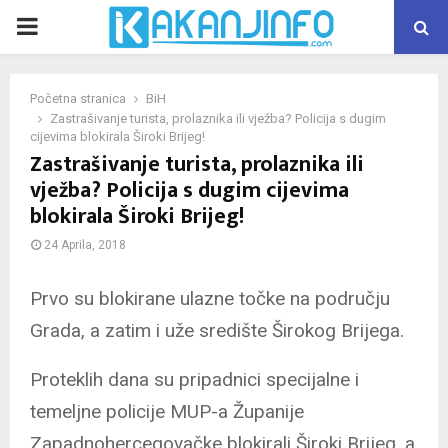
PRIMARY
MENU
Početna stranica
BiH
Zastrašivanje turista, prolaznika ili vježba? Policija s dugim
cijevima blokirala Široki Brijeg!
Zastrašivanje turista, prolaznika ili
vježba? Policija s dugim cijevima
blokirala Široki Brijeg!
24 Aprila, 2018
Prvo su blokirane ulazne točke na području
Grada, a zatim i uže središte Širokog Brijega.
Proteklih dana su pripadnici specijalne i
temeljne policije MUP-a Županije
Zapadnohercegovačke blokirali Široki Brijeg, a