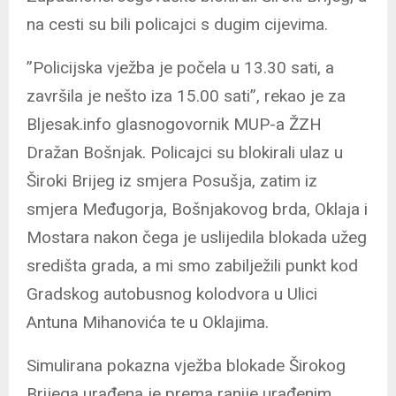
na cesti su bili policajci s dugim cijevima.
”Policijska vježba je počela u 13.30 sati, a
završila je nešto iza 15.00 sati”, rekao je za
Bljesak.info glasnogovornik MUP-a ŽZH
Dražan Bošnjak. Policajci su blokirali ulaz u
Široki Brijeg iz smjera Posušja, zatim iz
smjera Međugorja, Bošnjakovog brda, Oklaja i
Mostara nakon čega je uslijedila blokada užeg
središta grada, a mi smo zabilježili punkt kod
Gradskog autobusnog kolodvora u Ulici
Antuna Mihanovića te u Oklajima.
Simulirana pokazna vježba blokade Širokog
Brijega urađena je prema ranije urađenim