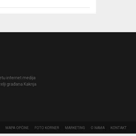
jetu internet medija
želji građana Kaknja
MAPA OPĆINE
FOTO KORNER
MARKETING
O NAMA
KONTAKT