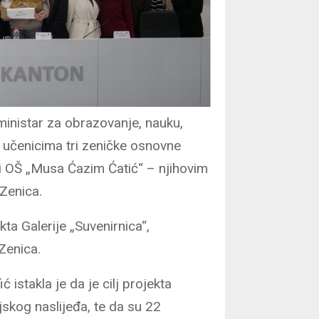
ministar za obrazovanje, nauku,
sa učenicima tri zeničke osnovne
i OŠ „Musa Ćazim Ćatić“ – njihovim
Zenica.
a Galerije „Suvenirnica“,
Zenica.
istakla je da je cilj projekta
jskog naslijeđa, te da su 22