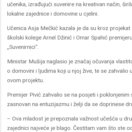
učenika, izrađujući suvenire na kreativan način, širi
lokalne zajednice i domovine u cjelini.
Učenica Asja Mečkić kazala je da su kroz projekat st
školski kolege Arnel Džinić i Omar Spahić premijeru 
„Suvenirnici“.
Ministar Mušija naglasio je značaj očuvanja vlastitog
o domovini i ljudima koji u njoj žive, te se zahvalio
ovom projektu.
Premijer Pivić zahvalio se na posjeti i poklonjenim 
zasnovan na entuzijazmu i želji da se doprinese dru
– Ova mladost je prepoznala važnost učešća u dru
zajednici najveće je blago. Čestitam vam što ste od