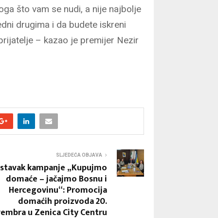
ga što vam se nudi, a nije najbolje
edni drugima i da budete iskreni
 prijatelje – kazao je premijer Nezir
SLJEDEĆA OBJAVA
stavak kampanje „Kupujmo
domaće – jačajmo Bosnu i
Hercegovinu“: Promocija
domaćih proizvoda 20.
embra u Zenica City Centru