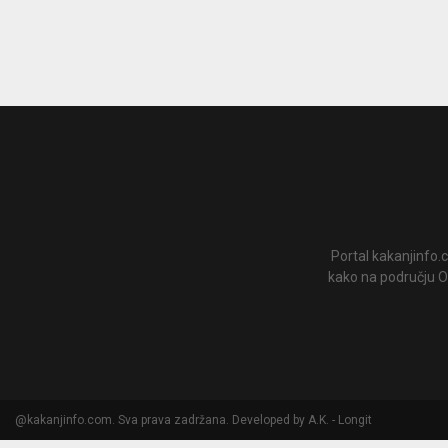
Portal kakanjinfo.c
kako na području Op
@kakanjinfo.com. Sva prava zadržana. Developed by A.K. - Longit