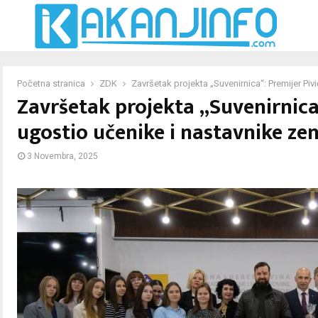
Početna stranica
ZDK
Završetak projekta „Suvenirnica“: Premijer Piv
Završetak projekta „Suvenirnica“
ugostio učenike i nastavnike zen
3 Novembra, 2025