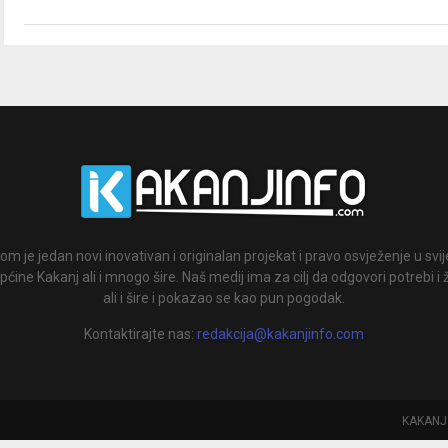
om je jedan novi inovativan i originalan projekat i pravo osvježenje u svi
ćine Kakanj ali i mnogo šire. Naš medij ima za cilj da odgovori potrebi i 
ali i šire i pokazao se kao pun pogodak.
Kontaktirajte nas:
redakcija@kakanjinfo.com
KAKANJ