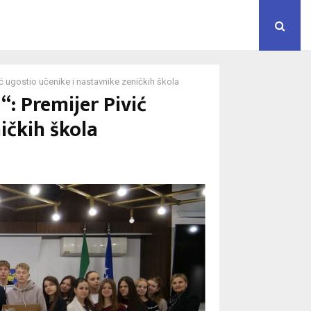
ić ugostio učenike i nastavnike zeničkih škola
: Premijer Pivić
ičkih škola