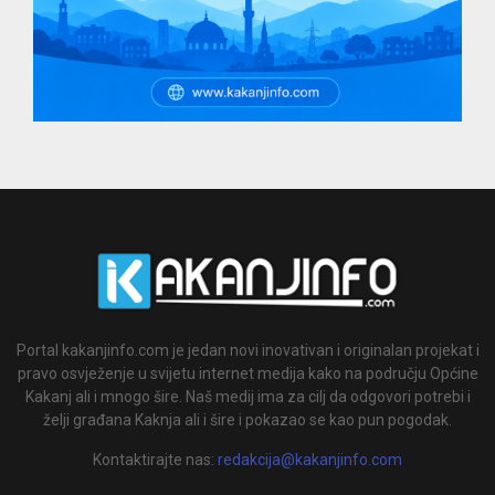
Portal kakanjinfo.com je jedan novi inovativan i originalan projekat i
pravo osvježenje u svijetu internet medija kako na području Općine
Kakanj ali i mnogo šire. Naš medij ima za cilj da odgovori potrebi i
želji građana Kaknja ali i šire i pokazao se kao pun pogodak.
Kontaktirajte nas:
redakcija@kakanjinfo.com