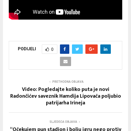
PODIJELI
0
PRETHODNA OBJAVA
Video: Pogledajte koliko puta je novi
Radončićev saveznik Hamdija Lipovača poljubio
patrijarha Irineja
SLJEDEĆA OBJAVA
“Očekujem pun stadion i bolju igru nego protiv