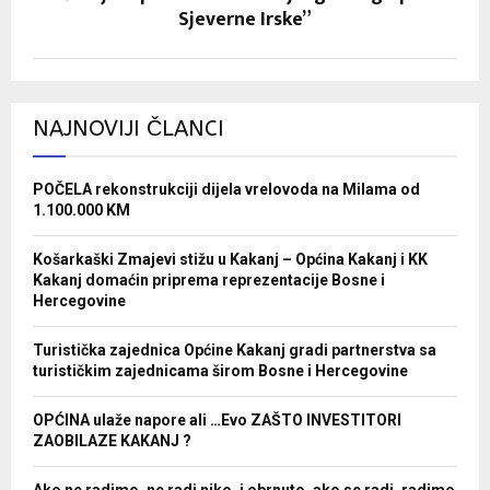
Sjeverne Irske”
NAJNOVIJI ČLANCI
POČELA rekonstrukciji dijela vrelovoda na Milama od
1.100.000 KM
Košarkaški Zmajevi stižu u Kakanj – Općina Kakanj i KK
Kakanj domaćin priprema reprezentacije Bosne i
Hercegovine
Turistička zajednica Općine Kakanj gradi partnerstva sa
turističkim zajednicama širom Bosne i Hercegovine
OPĆINA ulaže napore ali …Evo ZAŠTO INVESTITORI
ZAOBILAZE KAKANJ ?
Ako ne radimo, ne radi niko, i obrnuto, ako se radi, radimo