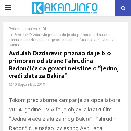
PRIMARY
MENU
Početna stranica
BiH
Avdulah Dizdarević priznao da je bio primoran od strane
Fahrudina Radončića da govori neistine o “Jednoj vreći zlata za
Bakira”
Avdulah Dizdarević priznao da je bio
primoran od strane Fahrudina
Radončića da govori neistine o “Jednoj
vreći zlata za Bakira”
10 Septembra, 2018
Tokom predizborne kampanje za opće izbore
2014. godine TV Alfa je objavila kratki film
“Jedna vreća zlata za mog Bakira”. Fahrudin
Radončić je našao izvjesnog Avdulaha