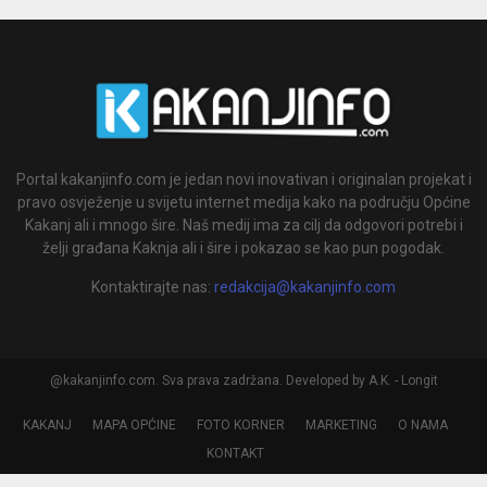
Portal kakanjinfo.com je jedan novi inovativan i originalan projekat i
pravo osvježenje u svijetu internet medija kako na području Općine
Kakanj ali i mnogo šire. Naš medij ima za cilj da odgovori potrebi i
želji građana Kaknja ali i šire i pokazao se kao pun pogodak.
Kontaktirajte nas:
redakcija@kakanjinfo.com
@kakanjinfo.com. Sva prava zadržana. Developed by A.K. - Longit
KAKANJ
MAPA OPĆINE
FOTO KORNER
MARKETING
O NAMA
KONTAKT