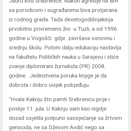
Jadru kod Srebrenice. Nakon agresije na BiH
sa porodicom i sugrađanima biva protjerana
iz rodnog grada. Tada devetogodišnjakinja
prvobitno privremeno živi u Tuzli, a od 1996.
godine u Vogošći gdje završava osnovnu i
srednju školu. Potom dalju edukaciju nastavlja
na fakultetu Političkih nauka u Sarajevu i stiće
zvanje diplomirani žurnalista (PR) 2008.
godine. Jedinstvena poruka knjige je da
dobrota i dobro uvijek pobjeđuju.
“Hvala Kaknju što pamti Srebrenicu prije i
poslije 11. jula. U Kaknju sam kao nigdje
dosad osjetila potpuno saosjećanje sa žrtvom
genocida, ne sa Dževom Avdić nego sa