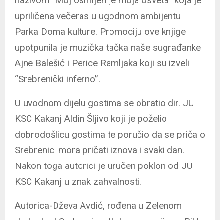
nazivom “Moj osmijeh je moja osveta” koja je
upriličena večeras u ugodnom ambijentu
Parka Doma kulture. Promociju ove knjige
upotpunila je muzička tačka naše sugrađanke
Ajne Balešić i Perice Ramljaka koji su izveli
“Srebrenički inferno”.
U uvodnom dijelu gostima se obratio dir. JU
KSC Kakanj Aldin Šljivo koji je poželio
dobrodošlicu gostima te poručio da se priča o
Srebrenici mora pričati iznova i svaki dan.
Nakon toga autorici je uručen poklon od JU
KSC Kakanj u znak zahvalnosti.
Autorica-Dževa Avdić, rođena u Zelenom