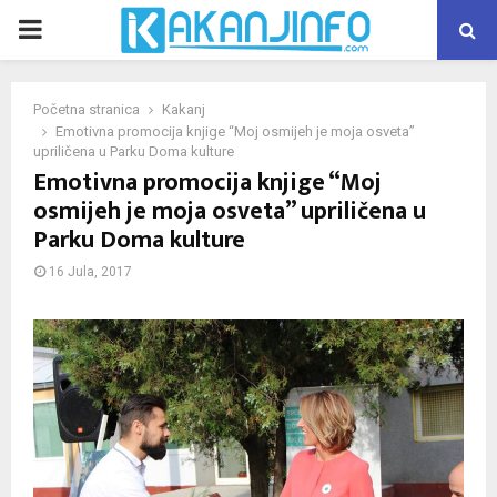
PRIMARY
MENU
Početna stranica
Kakanj
Emotivna promocija knjige “Moj osmijeh je moja osveta”
upriličena u Parku Doma kulture
Emotivna promocija knjige “Moj
osmijeh je moja osveta” upriličena u
Parku Doma kulture
16 Jula, 2017