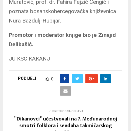
Muratović, prof. dr. Fahira Fejzić Čengić i
poznata bosanskohercegovačka književnica
Nura Bazdulj-Hubijar.
Promotor i moderator knjige bio je Zinajid
Delibašić.
JU KSC KAKANJ
PODIJELI
0
PRETHODNA OBJAVA
”Dikanovci” učestvovali na 7. Međunarodnoj
smotri folklora i sevdaha takmičarskog