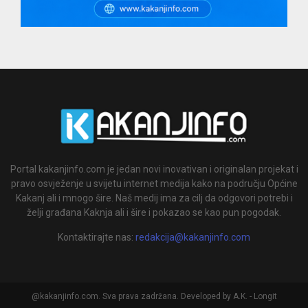
Portal kakanjinfo.com je jedan novi inovativan i originalan projekat i
pravo osvježenje u svijetu internet medija kako na području Općine
Kakanj ali i mnogo šire. Naš medij ima za cilj da odgovori potrebi i
želji građana Kaknja ali i šire i pokazao se kao pun pogodak.
Kontaktirajte nas:
redakcija@kakanjinfo.com
@kakanjinfo.com. Sva prava zadržana. Developed by A.K. - Longit