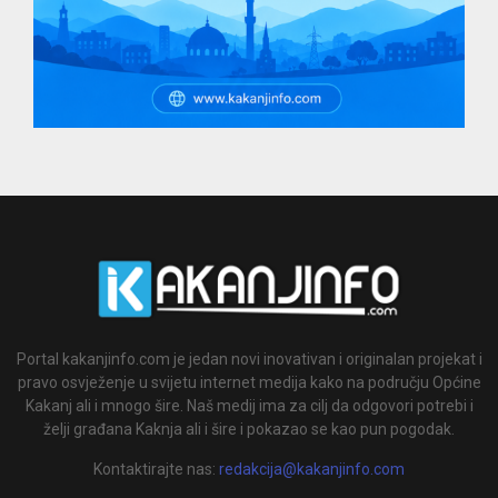
Portal kakanjinfo.com je jedan novi inovativan i originalan projekat i
pravo osvježenje u svijetu internet medija kako na području Općine
Kakanj ali i mnogo šire. Naš medij ima za cilj da odgovori potrebi i
želji građana Kaknja ali i šire i pokazao se kao pun pogodak.
Kontaktirajte nas:
redakcija@kakanjinfo.com