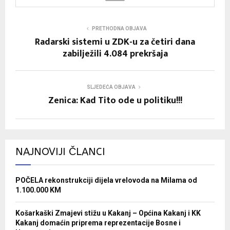
PRETHODNA OBJAVA
Radarski sistemi u ZDK-u za četiri dana
zabilježili 4.084 prekršaja
SLJEDEĆA OBJAVA
Zenica: Kad Tito ode u politiku!!!
NAJNOVIJI ČLANCI
POČELA rekonstrukciji dijela vrelovoda na Milama od
1.100.000 KM
Košarkaški Zmajevi stižu u Kakanj – Općina Kakanj i KK
Kakanj domaćin priprema reprezentacije Bosne i