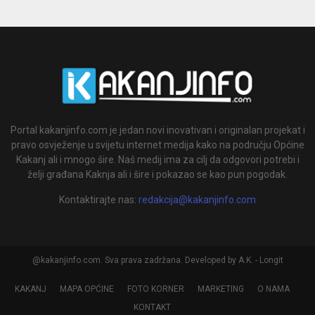
Portal kakanjinfo.com je jedan novi inovativan i originalan projekat i
pravo osvježenje u svijetu internet medija kako na području Općine
Kakanj ali i mnogo šire. Naš medij ima za cilj da odgovori potrebi i
želji građana Kaknja ali i šire i pokazao se kao pun pogodak.
Kontaktirajte nas:
redakcija@kakanjinfo.com
@kakanjinfo.com. Sva prava zadržana. Developed by A.K. - Longit
KAKANJ
MAPA OPĆINE
FOTO KORNER
MARKETING
O NAMA
KONTAKT