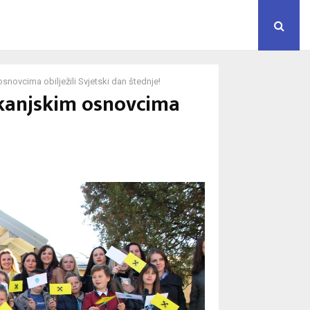
novcima obilježili Svjetski dan štednje!
akanjskim osnovcima