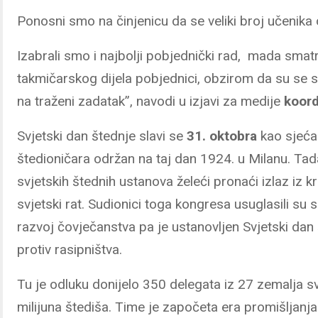
Ponosni smo na činjenicu da se veliki broj učenika
Izabrali smo i najbolji pobjednički rad, mada sma
takmičarskog dijela pobjednici, obzirom da su se s
na traženi zadatak”, navodi u izjavi za medije
koord
Svjetski dan štednje slavi se
31. oktobra
kao sjeća
štedioničara održan na taj dan 1924. u Milanu. Tada
svjetskih štednih ustanova želeći pronaći izlaz iz k
svjetski rat. Sudionici toga kongresa usuglasili su 
razvoj čovječanstva pa je ustanovljen Svjetski dan
protiv rasipništva.
Tu je odluku donijelo 350 delegata iz 27 zemalja svi
milijuna štediša. Time je započeta era promišljanja