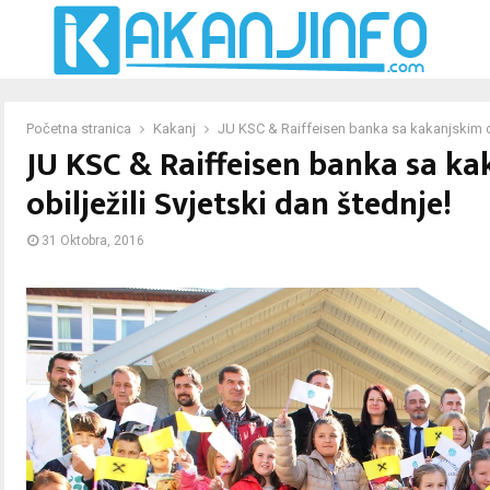
Početna stranica
Kakanj
JU KSC & Raiffeisen banka sa kakanjskim os
JU KSC & Raiffeisen banka sa k
obilježili Svjetski dan štednje!
31 Oktobra, 2016