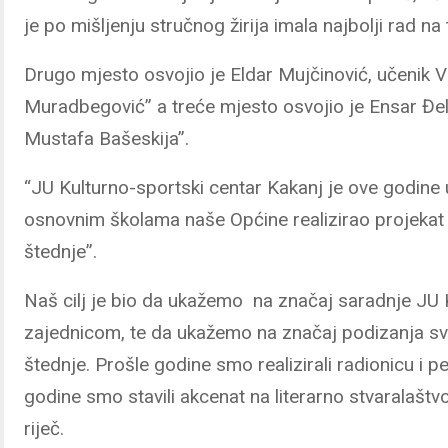
je po mišljenju stručnog žirija imala najbolji rad na
Drugo mjesto osvojio je Eldar Mujčinović, učenik
Muradbegović” a treće mjesto osvojio je Ensar Đe
Mustafa Bašeskija”.
“JU Kulturno-sportski centar Kakanj je ove godine 
osnovnim školama naše Općine realizirao projekat 
štednje”.
Naš cilj je bio da ukažemo na značaj saradnje J
zajednicom, te da ukažemo na značaj podizanja svij
štednje. Prošle godine smo realizirali radionicu i 
godine smo stavili akcenat na literarno stvaralaštv
riječ.