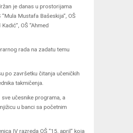
držan je danas u prostorijama
Š “Mula Mustafa Bašeskija”, OŠ
ad Kadić”, OŠ “Ahmed
terarnog rada na zadatu temu
 su po završetku čitanja učeničkih
jednika takmičenja.
a sve učesnike programa, a
njižicu u banci sa početnim
nica IV razreda OŠ “15. april” koja