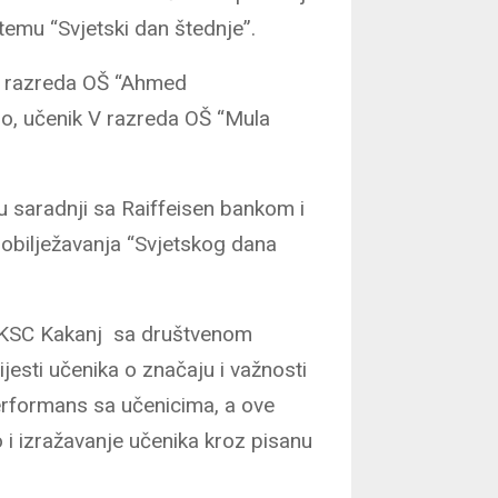
 temu “Svjetski dan štednje”.
 V razreda OŠ “Ahmed
lo, učenik V razreda OŠ “Mula
u saradnji sa Raiffeisen bankom i
obilježavanja “Svjetskog dana
U KSC Kakanj sa društvenom
esti učenika o značaju i važnosti
performans sa učenicima, a ove
o i izražavanje učenika kroz pisanu