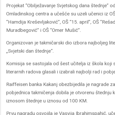
Projekat “Obilježavanje Svjetskog dana štednje” o
Omladinskog centra a učešće su uzeli učenici iz O
“Hamdija Kreševljaković”, OŠ “15. april”, OŠ “Reš
Muradbegović” i OŠ “Omer Mušić”.
Organizovan je takmičarski dio izbora najboljeg li
„Svjetski dan štednje“.
Komisija se sastojala od šest učitelja iz škola koji
literarnih radova glasali i izabrali najbolji rad i pob
Raiffeisen banka Kakanj obezbijedila je nagrade z
pobjednica takmičenja dobila je otvorenu štednju k
iznosom štednje u iznosu od 100 KM.
Prvu nagradu osvojila je Vasvija Ibrahimspahić, uče