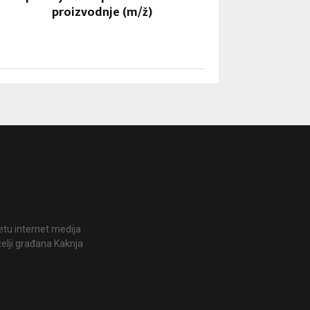
proizvodnje (m/ž)
jetu internet medija
želji građana Kaknja