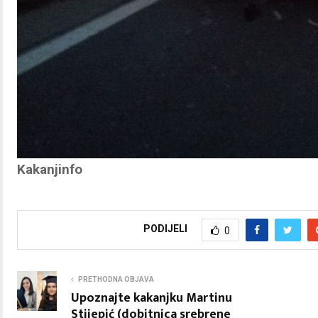
Kakanjinfo
PODIJELI
0
PRETHODNA OBJAVA
Upoznajte kakanjku Martinu
Stijepić (dobitnica srebrene