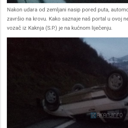
Nakon udara od zemljani nasip pored puta, automob
završio na krovu. Kako saznaje naš portal u ovoj ne
vozač iz Kaknja (S.P.) je na kućnom liječenju.