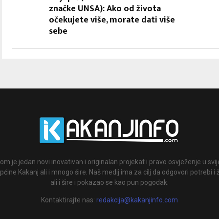
značke UNSA): Ako od života
očekujete više, morate dati više
sebe
om je jedan novi inovativan i originalan projekat i pravo osvježenje u svi
ćine Kakanj ali i mnogo šire. Naš medij ima za cilj da odgovori potrebi i 
ali i šire i pokazao se kao pun pogodak.
Kontaktirajte nas:
redakcija@kakanjinfo.com