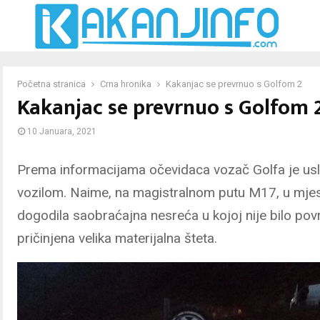
Početna stranica
Crna hronika
Kakanjac se prevrnuo s Golfom 2
Kakanjac se prevrnuo s Golfom 
10 Januara, 2021
Prema informacijama očevidaca vozač Golfa je usl
vozilom. Naime, na magistralnom putu M17, u mjes
dogodila saobraćajna nesreća u kojoj nije bilo povri
pričinjena velika materijalna šteta.