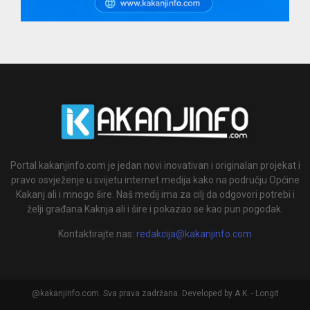
Portal kakanjinfo.com je jedan novi inovativan i originalan projekat i
pravo osvježenje u svijetu internet medija kako na području Općine
Kakanj ali i mnogo šire. Naš medij ima za cilj da odgovori potrebi i
želji građana Kaknja ali i šire i pokazao se kao pun pogodak.
Kontaktirajte nas:
redakcija@kakanjinfo.com
@kakanjinfo.com. Sva prava zadržana. Developed by A.K. - Longit