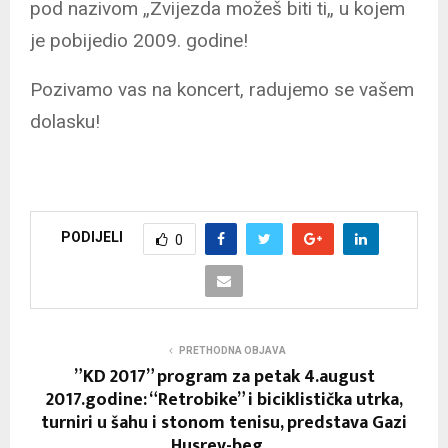
pod nazivom „Zvijezda možeš biti ti„ u kojem
je pobijedio 2009. godine!
Pozivamo vas na koncert, radujemo se vašem
dolasku!
PODIJELI
0
PRETHODNA OBJAVA
”KD 2017” program za petak 4.august
2017.godine: “Retrobike” i biciklistička utrka,
turniri u šahu i stonom tenisu, predstava Gazi
Husrev-beg…