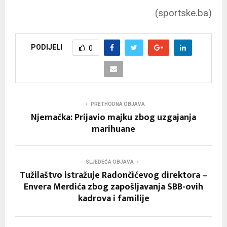
(sportske.ba)
PODIJELI
0
PRETHODNA OBJAVA
Njemačka: Prijavio majku zbog uzgajanja
marihuane
SLJEDEĆA OBJAVA
Tužilaštvo istražuje Radončićevog direktora –
Envera Merdića zbog zapošljavanja SBB-ovih
kadrova i familije