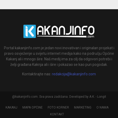
Portal kakanjinfo.com je jedan novi inovativan i originalan projekat i
pravo osvježenje u svijetu internet medija kako na području Općine
Kakanj ali i mnogo šire. Naš medij ima za cilj da odgovori potrebi i
želji građana Kaknja ali i šire i pokazao se kao pun pogodak.
Kontaktirajte nas:
redakcija@kakanjinfo.com
@kakanjinfo.com. Sva prava zadržana. Developed by A.K. - Longit
KAKANJ
MAPA OPĆINE
FOTO KORNER
MARKETING
O NAMA
KONTAKT