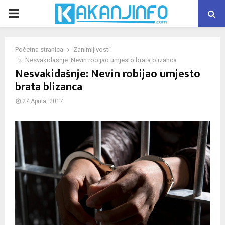
PRIMARY
MENU
Početna stranica
Zanimljivosti
Nesvakidašnje: Nevin robijao umjesto brata blizanca
Nesvakidašnje: Nevin robijao umjesto
brata blizanca
27 Aprila, 2017