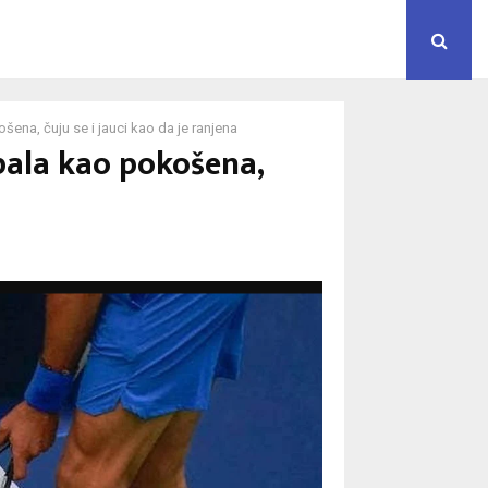
šena, čuju se i jauci kao da je ranjena
 pala kao pokošena,