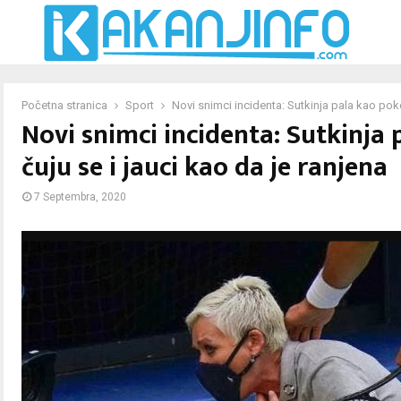
Početna stranica
Sport
Novi snimci incidenta: Sutkinja pala kao poko
Novi snimci incidenta: Sutkinja
čuju se i jauci kao da je ranjena
7 Septembra, 2020