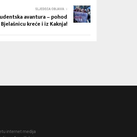
SLJEDEĆA OBJAVA
udentska avantura – pohod
 Bjelašnicu kreće i iz Kaknja!
jetu internet medija