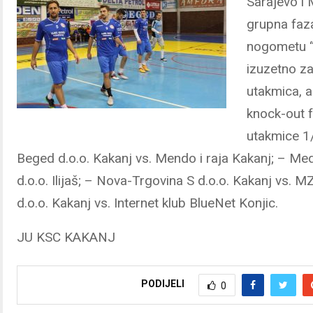
Sarajevo i
grupna faz
nogometu “
izuzetno zan
utakmica, a
knock-out 
utakmice 1/
Beged d.o.o. Kakanj vs. Mendo i raja Kakanj; – Me
d.o.o. Ilijaš; – Nova-Trgovina S d.o.o. Kakanj vs.
d.o.o. Kakanj vs. Internet klub BlueNet Konjic.
JU KSC KAKANJ
PODIJELI
0