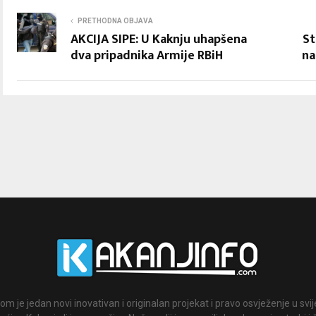
PRETHODNA OBJAVA
AKCIJA SIPE: U Kaknju uhapšena
St
dva pripadnika Armije RBiH
na
om je jedan novi inovativan i originalan projekat i pravo osvježenje u svi