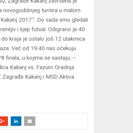
 MZ Zagrađe Kakanj završena je
a novogodišnjeg turnira u malom
Kakanj 2017.”. Do sada smo gledali
imljiv i lijep futsal. Odigrano je 40
 do kraja je ostalo još 12 utakmica
faze. Već od 19:40 nas očekuju
8 finala, u kojima se sastaju: –
dica Kakanj vs. Fazum Gradnja
 MZ Zagrađe Kakanj i MSD Aktiva