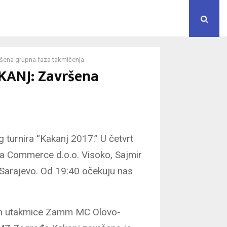
ena grupna faza takmičenja
ANJ: Završena
turnira “Kakanj 2017.” U četvrt
uša Commerce d.o.o. Visoko, Sajmir
Sarajevo. Od 19:40 očekuju nas
m utakmice Zamm MC Olovo-