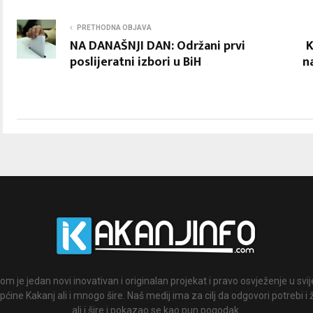
PRETHODNA OBJAVA
NA DANAŠNJI DAN: Održani prvi
K
poslijeratni izbori u BiH
n
om je jedan novi inovativan i originalan projekat i pravo osvježenje u svi
ćine Kakanj ali i mnogo šire. Naš medij ima za cilj da odgovori potrebi i 
ali i šire i pokazao se kao pun pogodak.