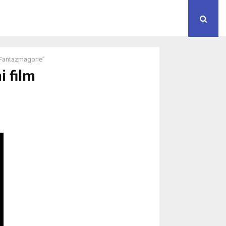
m ”Fantazmagorie”
i film