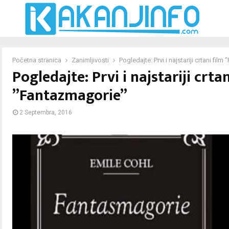
Početna stranica
Zanimljivosti
Pogledajte: Prvi i najstariji crtani fil
Pogledajte: Prvi i najstariji crtan
”Fantazmagorie”
2 Septembra, 2016