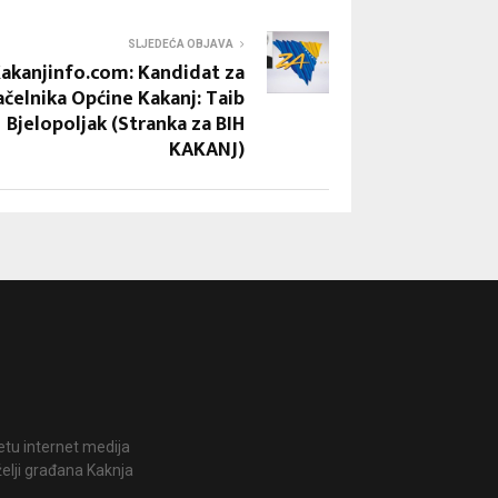
SLJEDEĆA OBJAVA
akanjinfo.com: Kandidat za
ačelnika Općine Kakanj: Taib
Bjelopoljak (Stranka za BIH
KAKANJ)
jetu internet medija
želji građana Kaknja