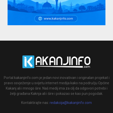
Portal kakanjinfo.com je jedan novi inovativan i originalan projekat i
pravo osvježenje u svijetu internet medija kako na području Općine
Kakanj ali i mnogo šire. Naš medij ima za cilj da odgovori potrebi i
želji građana Kaknja ali i šire i pokazao se kao pun pogodak.
Kontaktirajte nas:
redakcija@kakanjinfo.com