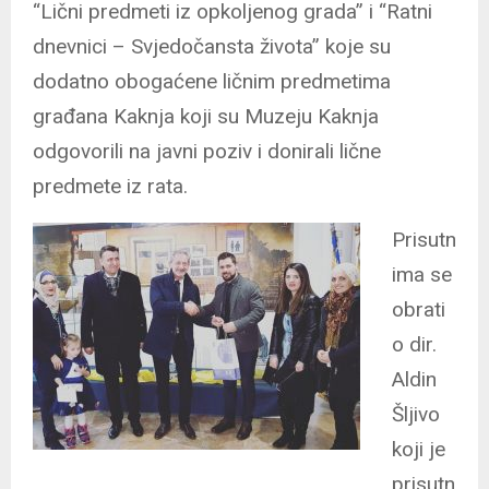
“Lični predmeti iz opkoljenog grada” i “Ratni
dnevnici – Svjedočansta života” koje su
dodatno obogaćene ličnim predmetima
građana Kaknja koji su Muzeju Kaknja
odgovorili na javni poziv i donirali lične
predmete iz rata.
Prisutn
ima se
obrati
o dir.
Aldin
Šljivo
koji je
prisutn