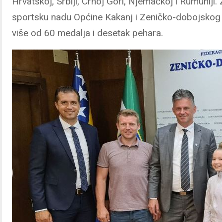
Hrvatskoj, Srbiji, Crnoj Gori, Njemačkoj i Rumuniji
sportsku nadu Općine Kakanj i Zeničko-dobojskog 
više od 60 medalja i desetak pehara.