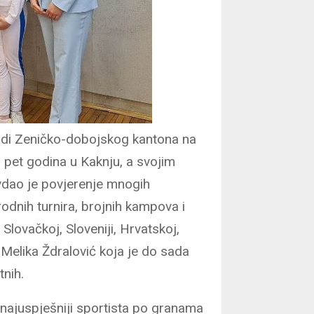
ladi Zeničko-dobojskog kantona na
 pet godina u Kaknju, a svojim
vdao je povjerenje mnogih
odnih turnira, brojnih kampova i
 Slovačkoj, Sloveniji, Hrvatskoj,
ca Melika Ždralović koja je do sada
tnih.
najuspješniji sportista po granama