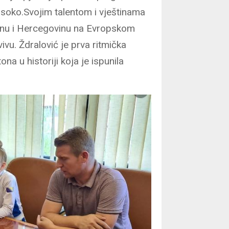
Visoko.Svojim talentom i vještinama
osnu i Hercegovinu na Evropskom
vu. Ždralović je prva ritmička
a u historiji koja je ispunila