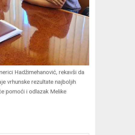
enerici Hadžimehanović, rekavši da
je vrhunske rezultate najboljih
će pomoći i odlazak Melike