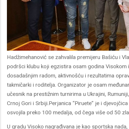
Hadžimehanović se zahvalila premijeru Bašiću i V
podršci klubu koji egzistira osam godina Visokom i
dosadašnjim radom, aktivnošću i rezultatima opra
takmičarki i roditelja. Organizator je osam međunar
učesnik na prestižnim turnirima u Ukrajini, Rumuniji,
Crnoj Gori i Srbiji.Perjanica “Piruete” je i djevojči
osvojila preko 100 medalja, od čega više od 50 zla
U gradu Visoko nagrađivana je kao sportska nada, 