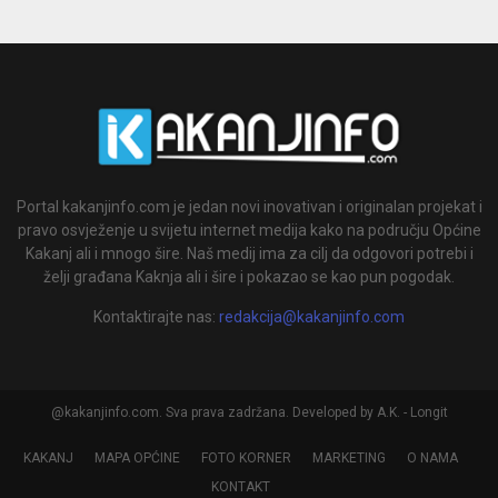
Portal kakanjinfo.com je jedan novi inovativan i originalan projekat i
pravo osvježenje u svijetu internet medija kako na području Općine
Kakanj ali i mnogo šire. Naš medij ima za cilj da odgovori potrebi i
želji građana Kaknja ali i šire i pokazao se kao pun pogodak.
Kontaktirajte nas:
redakcija@kakanjinfo.com
@kakanjinfo.com. Sva prava zadržana. Developed by A.K. - Longit
KAKANJ
MAPA OPĆINE
FOTO KORNER
MARKETING
O NAMA
KONTAKT