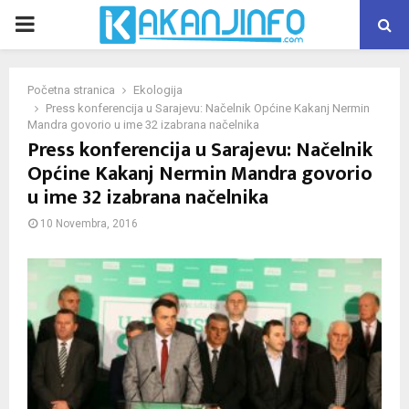
PRIMARY
MENU
Početna stranica
Ekologija
Press konferencija u Sarajevu: Načelnik Općine Kakanj Nermin
Mandra govorio u ime 32 izabrana načelnika
Press konferencija u Sarajevu: Načelnik
Općine Kakanj Nermin Mandra govorio
u ime 32 izabrana načelnika
10 Novembra, 2016