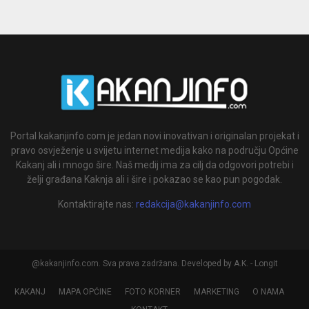
Portal kakanjinfo.com je jedan novi inovativan i originalan projekat i
pravo osvježenje u svijetu internet medija kako na području Općine
Kakanj ali i mnogo šire. Naš medij ima za cilj da odgovori potrebi i
želji građana Kaknja ali i šire i pokazao se kao pun pogodak.
Kontaktirajte nas:
redakcija@kakanjinfo.com
@kakanjinfo.com. Sva prava zadržana. Developed by A.K. - Longit
KAKANJ
MAPA OPĆINE
FOTO KORNER
MARKETING
O NAMA