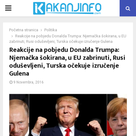
PRIMARY
MENU
Početna stranica
Politika
Reakcije na pobjedu Donalda Trumpa: Njemačka šokirana, u EU
zabrinuti, Rusi oduševljeni, Turska očekuje izručenje Gulena
Reakcije na pobjedu Donalda Trumpa:
Njemačka šokirana, u EU zabrinuti, Rusi
oduševljeni, Turska očekuje izručenje
Gulena
9 Novembra, 2016