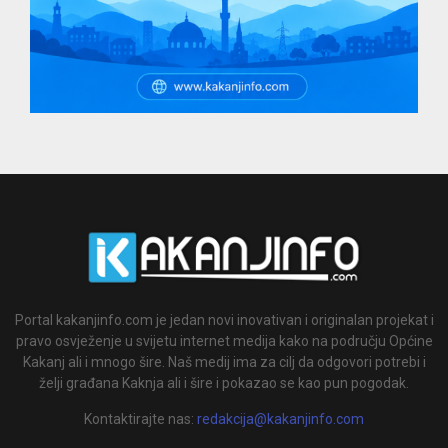
Portal kakanjinfo.com je jedan novi inovativan i originalan projekat i
pravo osvježenje u svijetu internet medija kako na području Općine
Kakanj ali i mnogo šire. Naš medij ima za cilj da odgovori potrebi i
želji građana Kaknja ali i šire i pokazao se kao pun pogodak.
Kontaktirajte nas:
redakcija@kakanjinfo.com