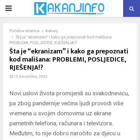
PRIMARY
MENU
Početna stranica
Kakanj
Šta je “ekranizam” i kako ga prepoznati kod mališana:
PROBLEMI, POSLJEDICE, RJEŠENJA!?
Šta je “ekranizam” i kako ga prepoznati
kod mališana: PROBLEMI, POSLJEDICE,
RJEŠENJA!?
15 Decembra, 2022
Novi uslovi života promijenili su svakodnevicu,
pa zbog pandemije većina ljudi provodi više
vremena u svojim domovima uz ekrane
pametnih telefona, računara i televizora.
Međutim, to nije dobro naročito za djecu u