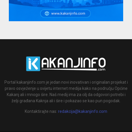
Portal kakanjinfo.com je jedan novi inovativan i originalan projekat i
pravo osvježenje u svijetu internet medija kako na području Općine
Kakanj ali i mnogo šire. Naš medij ima za cilj da odgovori potrebi i
želji građana Kaknja ali i šire i pokazao se kao pun pogodak.
Kontaktirajte nas:
redakcija@kakanjinfo.com