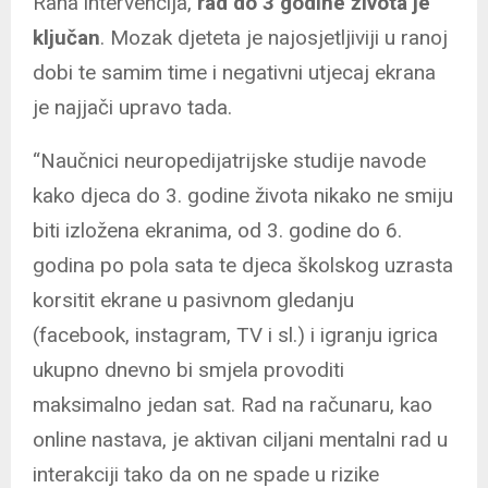
Rana intervencija,
rad do 3 godine života je
ključan
. Mozak djeteta je najosjetljiviji u ranoj
dobi te samim time i negativni utjecaj ekrana
je najjači upravo tada.
“Naučnici neuropedijatrijske studije navode
kako djeca do 3. godine života nikako ne smiju
biti izložena ekranima, od 3. godine do 6.
godina po pola sata te djeca školskog uzrasta
korsitit ekrane u pasivnom gledanju
(facebook, instagram, TV i sl.) i igranju igrica
ukupno dnevno bi smjela provoditi
maksimalno jedan sat. Rad na računaru, kao
online nastava, je aktivan ciljani mentalni rad u
interakciji tako da on ne spade u rizike