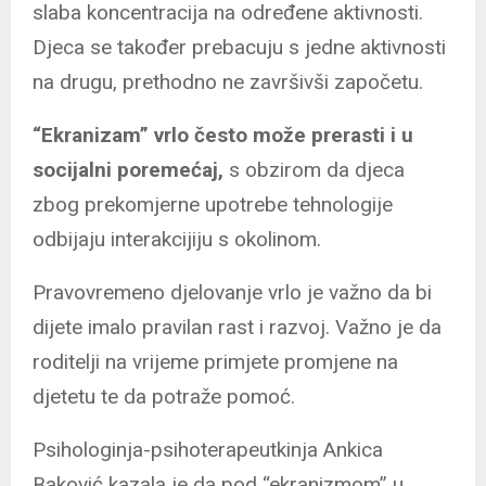
slaba koncentracija na određene aktivnosti.
Djeca se također prebacuju s jedne aktivnosti
na drugu, prethodno ne završivši započetu.
“Ekranizam” vrlo često može prerasti i u
socijalni poremećaj,
s obzirom da djeca
zbog prekomjerne upotrebe tehnologije
odbijaju interakcijiju s okolinom.
Pravovremeno djelovanje vrlo je važno da bi
dijete imalo pravilan rast i razvoj. Važno je da
roditelji na vrijeme primjete promjene na
djetetu te da potraže pomoć.
Psihologinja-psihoterapeutkinja Ankica
Baković kazala je da pod “ekranizmom” u