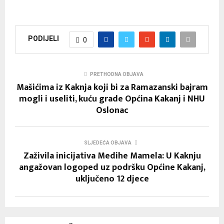
PODIJELI
0
PRETHODNA OBJAVA
Mašićima iz Kaknja koji bi za Ramazanski bajram
mogli i useliti, kuću grade Općina Kakanj i NHU
Oslonac
SLJEDEĆA OBJAVA
Zaživila inicijativa Medihe Mamela: U Kaknju
angažovan logoped uz podršku Općine Kakanj,
uključeno 12 djece