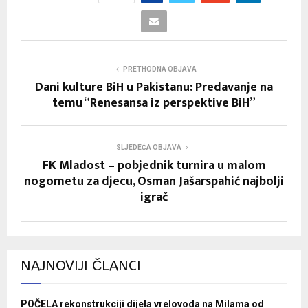
PRETHODNA OBJAVA
Dani kulture BiH u Pakistanu: Predavanje na
temu “Renesansa iz perspektive BiH”
SLJEDEĆA OBJAVA
FK Mladost – pobjednik turnira u malom
nogometu za djecu, Osman Jašarspahić najbolji
igrač
NAJNOVIJI ČLANCI
POČELA rekonstrukciji dijela vrelovoda na Milama od