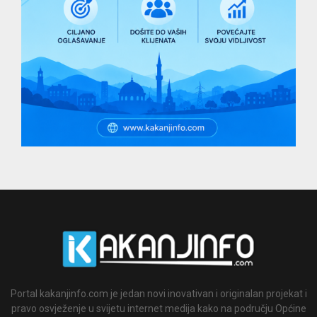
Portal kakanjinfo.com je jedan novi inovativan i originalan projekat i
pravo osvježenje u svijetu internet medija kako na području Općine