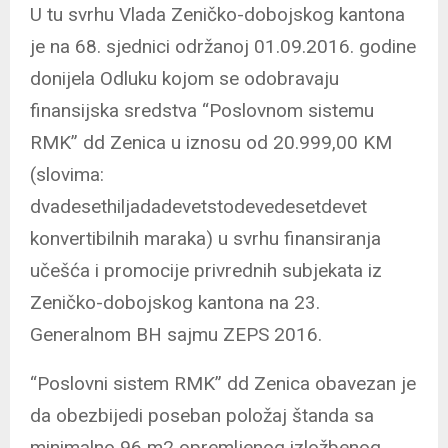
U tu svrhu Vlada Zeničko-dobojskog kantona
je na 68. sjednici održanoj 01.09.2016. godine
donijela Odluku kojom se odobravaju
finansijska sredstva “Poslovnom sistemu
RMK” dd Zenica u iznosu od 20.999,00 KM
(slovima:
dvadesethiljadadevetstodevedesetdevet
konvertibilnih maraka) u svrhu finansiranja
učešća i promocije privrednih subjekata iz
Zeničko-dobojskog kantona na 23.
Generalnom BH sajmu ZEPS 2016.
“Poslovni sistem RMK” dd Zenica obavezan je
da obezbijedi poseban položaj štanda sa
minimalno 96 m2 opremljenog izložbenog