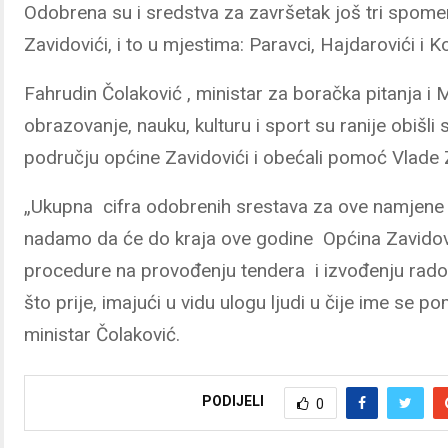
Odobrena su i sredstva za završetak još tri spome
Zavidovići, i to u mjestima: Paravci, Hajdarovići i K
Fahrudin Čolaković , ministar za boračka pitanja i 
obrazovanje, nauku, kulturu i sport su ranije obišl
području općine Zavidovići i obećali pomoć Vlade
„Ukupna cifra odobrenih srestava za ove namjene 
nadamo da će do kraja ove godine Općina Zavidovi
procedure na provođenju tendera i izvođenju radov
što prije, imajući u vidu ulogu ljudi u čije ime se po
ministar Čolaković.
PODIJELI
0