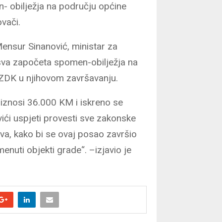
n- obilježja na području općine
ovači.
Mensur Sinanović, ministar za
i sva započeta spomen-obilježja na
 ZDK u njihovom završavanju.
iznosi 36.000 KM i iskreno se
ći uspjeti provesti sve zakonske
a, kako bi se ovaj posao završio
menuti objekti grade“. –izjavio je