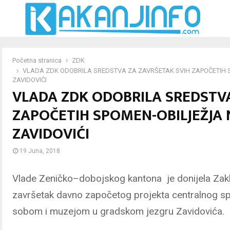
Početna stranica
ZDK
VLADA ZDK ODOBRILA SREDSTVA ZA ZAVRŠETAK SVIH ZAPOČETIH 
ZAVIDOVIĆI
VLADA ZDK ODOBRILA SREDSTVA
ZAPOČETIH SPOMEN-OBILJEŽJA
ZAVIDOVIĆI
19 Juna, 2018
Vlade Zeničko–dobojskog kantona je donijela Zak
završetak davno započetog projekta centralnog s
sobom i muzejom u gradskom jezgru Zavidovića.