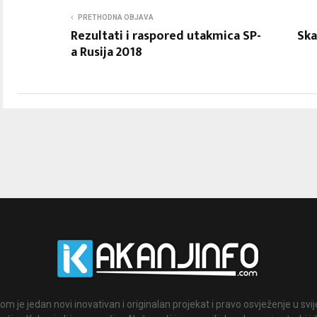
PRETHODNA OBJAVA
Rezultati i raspored utakmica SP-
Ska
a Rusija 2018
om je jedan novi inovativan i originalan projekat i pravo osvježenje u svi