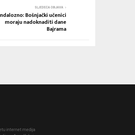
SLJEDEĆA OBJAVA
ndalozno: Bošnjački učenici
moraju nadoknaditi dane
Bajrama
jetu internet medija