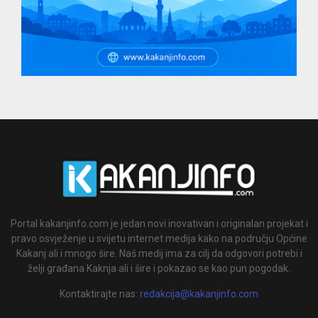
Portal kakanjinfo.com je jedan novi inovativan i originalan projekat i
pravo osvježenje u svijetu internet medija kako na području Općine
Kakanj ali i mnogo šire. Naš medij ima za cilj da odgovori potrebi i
želji građana Kaknja ali i šire i pokazao se kao pun pogodak.
Kontaktirajte nas:
redakcija@kakanjinfo.com