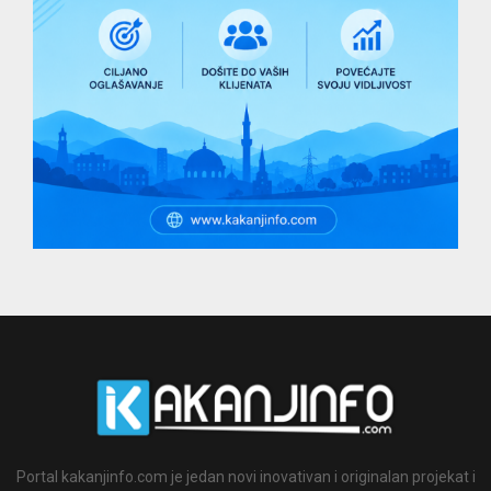
Portal kakanjinfo.com je jedan novi inovativan i originalan projekat i