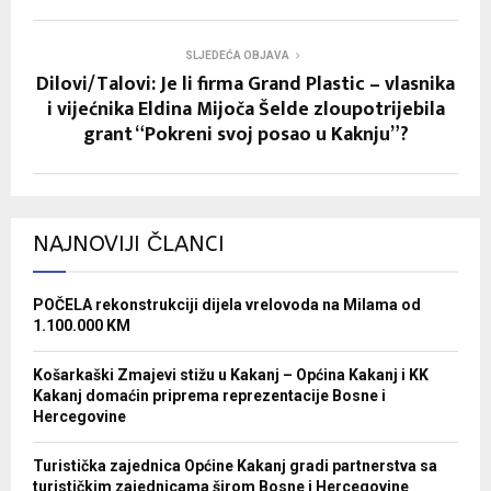
SLJEDEĆA OBJAVA
Dilovi/Talovi: Je li firma Grand Plastic – vlasnika
i vijećnika Eldina Mijoča Šelde zloupotrijebila
grant “Pokreni svoj posao u Kaknju”?
NAJNOVIJI ČLANCI
POČELA rekonstrukciji dijela vrelovoda na Milama od
1.100.000 KM
Košarkaški Zmajevi stižu u Kakanj – Općina Kakanj i KK
Kakanj domaćin priprema reprezentacije Bosne i
Hercegovine
Turistička zajednica Općine Kakanj gradi partnerstva sa
turističkim zajednicama širom Bosne i Hercegovine