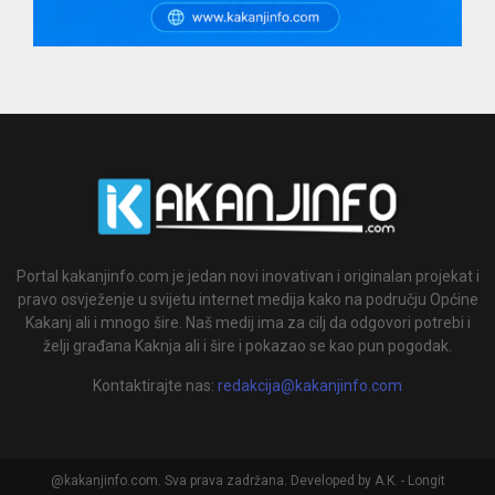
Portal kakanjinfo.com je jedan novi inovativan i originalan projekat i
pravo osvježenje u svijetu internet medija kako na području Općine
Kakanj ali i mnogo šire. Naš medij ima za cilj da odgovori potrebi i
želji građana Kaknja ali i šire i pokazao se kao pun pogodak.
Kontaktirajte nas:
redakcija@kakanjinfo.com
@kakanjinfo.com. Sva prava zadržana. Developed by A.K. - Longit