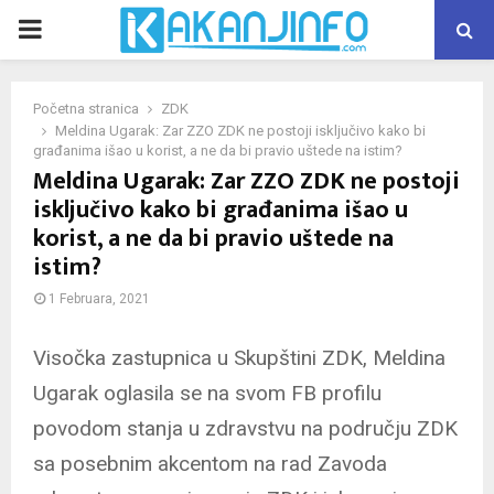
PRIMARY
MENU
Početna stranica
ZDK
Meldina Ugarak: Zar ZZO ZDK ne postoji isključivo kako bi
građanima išao u korist, a ne da bi pravio uštede na istim?
Meldina Ugarak: Zar ZZO ZDK ne postoji
isključivo kako bi građanima išao u
korist, a ne da bi pravio uštede na
istim?
1 Februara, 2021
Visočka zastupnica u Skupštini ZDK, Meldina
Ugarak oglasila se na svom FB profilu
povodom stanja u zdravstvu na području ZDK
sa posebnim akcentom na rad Zavoda