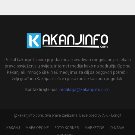
Portal kakanjinfo.com je jedan novi inovativan i originalan projekat i
pravo osvježenje u svijetu internet medija kako na području Općine
Kakanj ali i mnogo šire. Naš medij ima za cilj da odgovori potrebi i
želji građana Kaknja ali i šire i pokazao se kao pun pogodak.
Kontaktirajte nas:
redakcija@kakanjinfo.com
@kakanjinfo.com. Sva prava zadržana. Developed by A.K. - Longit
KAKANJ
MAPA OPĆINE
FOTO KORNER
MARKETING
O NAMA