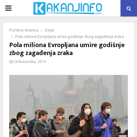
PRIMARY
MENU
Početna stranica
Svijet
Pola miliona Evropljana umire godišnje zbog zagađenja zraka
Pola miliona Evropljana umire godišnje
zbog zagađenja zraka
24 Novembra, 2016