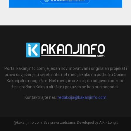
Portal kakanjinfo.com je jedan novi inovativan i originalan projekat i
pravo osvježenje u svijetu internet medija kako na području Općine
Kakanj ali i mnogo šire. Naš medij ima za cilj da odgovori potrebi i
želji građana Kaknja ali i šire i pokazao se kao pun pogodak.
Kontaktirajte nas:
redakcija@kakanjinfo.com
@kakanjinfo.com. Sva prava zadržana. Developed by A.K. - Longit